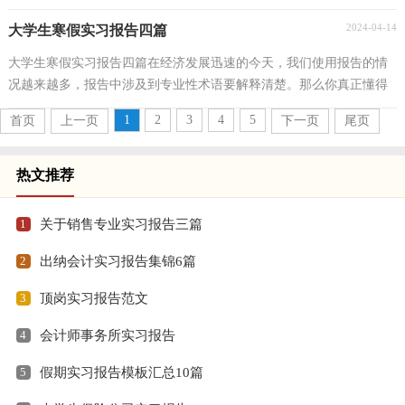
对写报告很是头疼的，以下是小编整理的公司文员的实...
2024-04-14
大学生寒假实习报告四篇
大学生寒假实习报告四篇在经济发展迅速的今天，我们使用报告的情
况越来越多，报告中涉及到专业性术语要解释清楚。那么你真正懂得
怎么写好报告吗？下面是小编整理的大学生寒假实习...
1
2
3
4
5
首页
上一页
下一页
尾页
热文推荐
1
关于销售专业实习报告三篇
2
出纳会计实习报告集锦6篇
3
顶岗实习报告范文
4
会计师事务所实习报告
5
假期实习报告模板汇总10篇