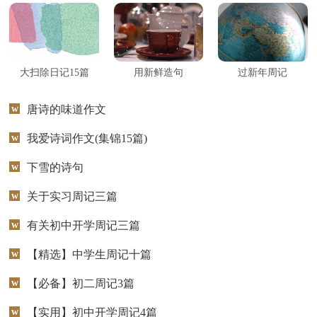
周记
谜语
歇后语
谚语
格言
大扫除日记15篇
用新鲜造句
过新年周记
唐诗的味道作文
我爱诗词作文(集锦15篇)
下雪的诗句
关于实习周记三篇
有关初中开学周记三篇
【精选】中学生周记十篇
【必备】初二周记3篇
【实用】初中开学周记4篇