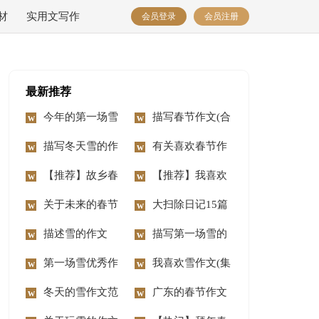
材
实用文写作
会员登录
会员注册
最新推荐
今年的第一场雪
描写春节作文(合
作文【热】
描写冬天雪的作
集15篇)
有关喜欢春节作
文
【推荐】故乡春
文五篇
【推荐】我喜欢
节作文四篇
关于未来的春节
春节作文四篇
大扫除日记15篇
作文3篇
描述雪的作文
描写第一场雪的
第一场雪优秀作
作文
我喜欢雪作文(集
文(15篇)
冬天的雪作文范
锦15篇)
广东的春节作文