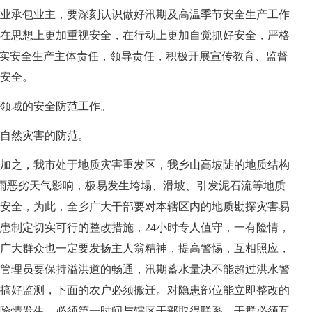
业承包业主，要深刻认识做好汛期及高温季节安全生产工作
在思想上更加重视安全，在行动上更加自觉抓好安全，严格
落实安全生产主体责任，领导责任，积极开展宣传教育、监督
安全。
领域的安全防范工作。
自然灾害的防范。
加之，我市处于地质灾害重发区，我乡山高坡陡的地质结构
强降雨恶劣天气影响，极易发生垮塌、滑坡、引发泥石流等地质
安全，为此，全乡广大干部要对本辖区内的地质勘探灾害易
患制定切实可行的整改措施，24小时专人值守，一有险情，
广大群众也一定要发扬主人翁精神，提高警惕，互相照应，
管理员要保持溢洪道的畅通，汛期蓄水量决不能超过洪水警
搞好监测，下面的农户必须搬迁。对隐患部位能立即整改的
有险情发生，必须第一时间与辖区干部取得联系，干群必须互