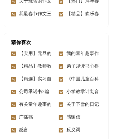
文
关于玩雪的作文
4篇
【热门】拜年春
13篇
我最春节作文三
节作文4篇
【精品】欢乐春
篇
节作文3篇
猜你喜欢
【实用】元旦的
我的童年趣事作
作文500字汇总九篇
【精品】教师教
文合集10篇
弟子规读书心得
学总结范文合集五篇
【精选】实习自
《中国儿童百科
我鉴定模板6篇
公司承诺书3篇
全书》读后感
小学教学计划音
有关童年趣事的
乐汇编6篇
关于下雪的日记
作文精选15篇
广播稿
(15篇)
感谢信
感言
反义词