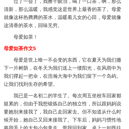
过了一会了，我擦干眼泪，喝了一口茶，啊，那么
清新，那么温暖，我感觉这是世界上最香的茶了。母爱
就像这杯热腾腾的茶水，温暖着儿女的心田，母爱就像
这清香的茶水，回味无穷。
母爱如茶！
母爱如茶作文5
母爱是世上唯一不会变的东西，它在夏天为我们撒
下一片树荫，在冬天为我们送上一缕阳光，在风雨中为
我们撑起一把伞，在浩瀚大海中为我们留下一个岛屿。
让我们找到生存的希望。
我已是一名初二的学生了。每次周五坐校车回家都
挺累的，但由于我想锻炼自己的独立性，所以跟妈妈说
要她别来接我了，我自己走回家去。但不知道从什么时
候开始，她自己又回来接我了。下车后，妈妈习惯性地
将我手上的大包小包拿走，带我回到家，桌上一如既往