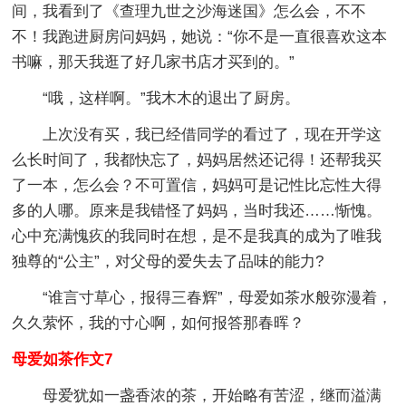
间，我看到了《查理九世之沙海迷国》怎么会，不不
不！我跑进厨房问妈妈，她说：“你不是一直很喜欢这本
书嘛，那天我逛了好几家书店才买到的。”
“哦，这样啊。”我木木的退出了厨房。
上次没有买，我已经借同学的看过了，现在开学这
么长时间了，我都快忘了，妈妈居然还记得！还帮我买
了一本，怎么会？不可置信，妈妈可是记性比忘性大得
多的人哪。原来是我错怪了妈妈，当时我还……惭愧。
心中充满愧疚的我同时在想，是不是我真的成为了唯我
独尊的“公主”，对父母的爱失去了品味的能力?
“谁言寸草心，报得三春辉”，母爱如茶水般弥漫着，
久久萦怀，我的寸心啊，如何报答那春晖？
母爱如茶作文7
母爱犹如一盏香浓的茶，开始略有苦涩，继而溢满