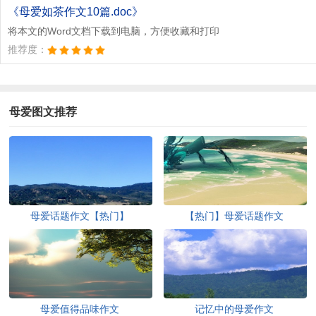
《母爱如茶作文10篇.doc》
将本文的Word文档下载到电脑，方便收藏和打印
推荐度：
母爱图文推荐
母爱话题作文【热门】
【热门】母爱话题作文
母爱值得品味作文
记忆中的母爱作文