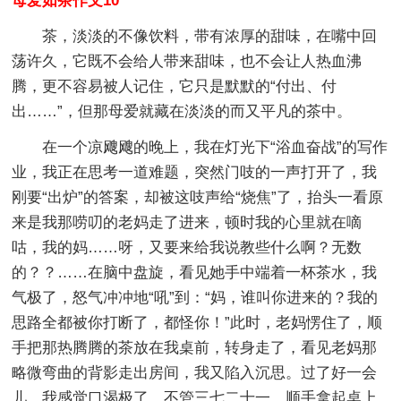
母爱如茶作文10
茶，淡淡的不像饮料，带有浓厚的甜味，在嘴中回
荡许久，它既不会给人带来甜味，也不会让人热血沸
腾，更不容易被人记住，它只是默默的“付出、付
出……”，但那母爱就藏在淡淡的而又平凡的茶中。
在一个凉飕飕的晚上，我在灯光下“浴血奋战”的写作
业，我正在思考一道难题，突然门吱的一声打开了，我
刚要“出炉”的答案，却被这吱声给“烧焦”了，抬头一看原
来是我那唠叨的老妈走了进来，顿时我的心里就在嘀
咕，我的妈……呀，又要来给我说教些什么啊？无数
的？？……在脑中盘旋，看见她手中端着一杯茶水，我
气极了，怒气冲冲地“吼”到：“妈，谁叫你进来的？我的
思路全都被你打断了，都怪你！”此时，老妈愣住了，顺
手把那热腾腾的茶放在我桌前，转身走了，看见老妈那
略微弯曲的背影走出房间，我又陷入沉思。过了好一会
儿，我感觉口渴极了，不管三七二十一，顺手拿起桌上