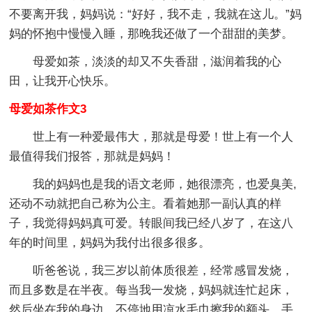
不要离开我，妈妈说：“好好，我不走，我就在这儿。”妈
妈的怀抱中慢慢入睡，那晚我还做了一个甜甜的美梦。
母爱如茶，淡淡的却又不失香甜，滋润着我的心
田，让我开心快乐。
母爱如茶作文3
世上有一种爱最伟大，那就是母爱！世上有一个人
最值得我们报答，那就是妈妈！
我的妈妈也是我的语文老师，她很漂亮，也爱臭美,
还动不动就把自己称为公主。看着她那一副认真的样
子，我觉得妈妈真可爱。转眼间我已经八岁了，在这八
年的时间里，妈妈为我付出很多很多。
听爸爸说，我三岁以前体质很差，经常感冒发烧，
而且多数是在半夜。每当我一发烧，妈妈就连忙起床，
然后坐在我的身边，不停地用凉水毛巾擦我的额头、手