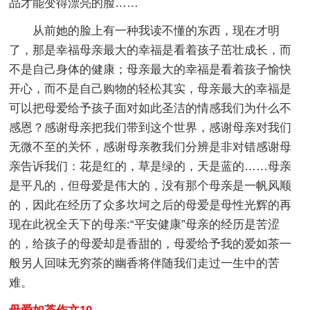
品才能变得漂亮的脸……
从前她的脸上有一种我读不懂的东西，现在才明
了，那是幸福母亲最大的幸福是看着孩子茁壮成长，而
不是自己身体的健康；母亲最大的幸福是看着孩子愉快
开心，而不是自己购物的轻松其实，母亲最大的幸福是
可以把母爱给予孩子面对如此圣洁的情感我们为什么不
感恩？感谢母亲把我们带到这个世界，感谢母亲对我们
无微不至的关怀，感谢母亲教我们分辨是非对错感谢母
亲告诉我们：花是红的，草是绿的，天是蓝的……母亲
是平凡的，但母爱是伟大的，没有那个母亲是一帆风顺
的，因此在经历了众多坎坷之后的母爱是母性光辉的再
现在此祝全天下的母亲:“平安健康”母亲的经历是苦涩
的，给孩子的母爱却是香甜的，母爱给予我的爱如茶一
般另人回味无穷茶的幽香将伴随我们走过一生中的苦
难。