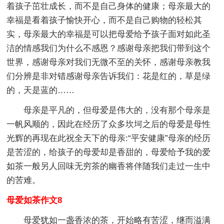
着孩子茁壮成长，而不是自己身体的健康；母亲最大的
幸福是看着孩子愉快开心，而不是自己购物的轻松其
实，母亲最大的幸福是可以把母爱给予孩子面对如此圣
洁的情感我们为什么不感恩？感谢母亲把我们带到这个
世界，感谢母亲对我们无微不至的关怀，感谢母亲教我
们分辨是非对错感谢母亲告诉我们：花是红的，草是绿
的，天是蓝的……
母亲是平凡的，但母爱是伟大的，没有那个母亲是
一帆风顺的，因此在经历了众多坎坷之后的母爱是母性
光辉的再现在此祝全天下的母亲:“平安健康”母亲的经历
是苦涩的，给孩子的母爱却是香甜的，母爱给予我的爱
如茶一般另人回味无穷茶的幽香将伴随我们走过一生中
的苦难。
母爱如茶作文8
母爱犹如一盏香浓的茶，开始略有苦涩，继而溢满