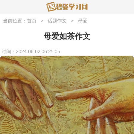
当前位置：
首页
>
话题作文
>
母爱
母爱如茶作文
时间：2024-06-02 06:25:05