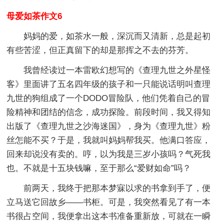
母爱如茶作文6
妈妈的爱，如茶水一般，深沉而又清新，总是起初
有些苦涩，但正真留下的却是那挥之不去的芬芳。
我曾经读过一本雷欧幻想写的《查理九世之外星怪
客》里面讲了五名四年级的孩子和一只能说话明叫查理
九世的狗组成了一个DODO冒险队，他们凭着自己的冒
险精神和团结的信念，成功探险。前段时间，我又得知
出版了《查理九世之沙海迷国》，身为《查理九世》粉
丝怎能不买？于是，我就叫妈妈帮我买。他满口答应，
回来却说没有卖的。哼，以为我是三岁小孩吗？气死我
也。不就是十五块钱嘛，至于那么“爱财如命”吗？
前两天，我终于把那本梦寐以求的书拿到手了，便
立马送它回故乡——书柜。可是，我突然看见了有一本
书很占空间，我便拿出这本书准备重新放，可就在一瞬