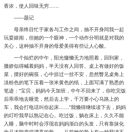
香浓，使人回味无穷……
——题记
母亲终目忙于家各与工作之间，抽不开身同我一起
玩耍嬉闹，但她的一个眼神，一个动作分明就是对我的
关心，这种抽不开身的母爱美得有些让人心酸。
一个灿烂的中午，阳光慵懒无力地照着，回到家，
撒娇似得喊着妈妈，半天没有人回答。桌上有做好的饭
菜，摆好的碗筷，心中掠过一丝不安，忽然瞥见桌角上
淡粉色的笔下压着一张米黄色的纸，上面写满了熟悉的
笔迹：“宝贝，妈妈今天加班，中午不回来了，你吃完饭
后乖乖地去睡觉，然后去上学，千万要小心马路上的
车，我会打电话叫你起床……”我懒得继续读下去，妈妈
的叮咛我早以熟记在心。吃过饭，躺在床上，久久不能
入睡，脑中时时会浮现在妈妈渐白的头发，只有靠抹化