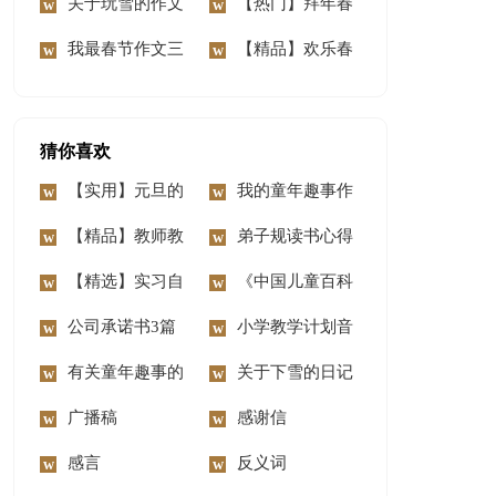
文
关于玩雪的作文
4篇
【热门】拜年春
13篇
我最春节作文三
节作文4篇
【精品】欢乐春
篇
节作文3篇
猜你喜欢
【实用】元旦的
我的童年趣事作
作文500字汇总九篇
【精品】教师教
文合集10篇
弟子规读书心得
学总结范文合集五篇
【精选】实习自
《中国儿童百科
我鉴定模板6篇
公司承诺书3篇
全书》读后感
小学教学计划音
有关童年趣事的
乐汇编6篇
关于下雪的日记
作文精选15篇
广播稿
(15篇)
感谢信
感言
反义词