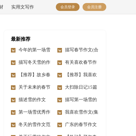
材
实用文写作
会员登录
会员注册
最新推荐
今年的第一场雪
描写春节作文(合
作文【热】
描写冬天雪的作
集15篇)
有关喜欢春节作
文
【推荐】故乡春
文五篇
【推荐】我喜欢
节作文四篇
关于未来的春节
春节作文四篇
大扫除日记15篇
作文3篇
描述雪的作文
描写第一场雪的
第一场雪优秀作
作文
我喜欢雪作文(集
文(15篇)
冬天的雪作文范
锦15篇)
广东的春节作文